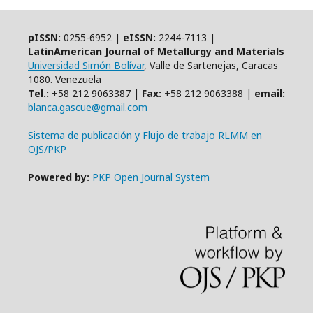
pISSN:
0255-6952 |
eISSN:
2244-7113 |
LatinAmerican Journal of Metallurgy and Materials
Universidad Simón Bolívar
, Valle de Sartenejas, Caracas
1080. Venezuela
Tel.:
+58 212 9063387 |
Fax:
+58 212 9063388 |
email:
blanca.gascue@gmail.com
Sistema de publicación y Flujo de trabajo RLMM en
OJS/PKP
Powered by:
PKP Open Journal System