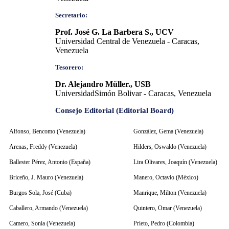
Secretario:
Prof. José G. La Barbera S., UCV
Universidad Central de Venezuela - Caracas,
Venezuela
Tesorero:
Dr. Alejandro Müller., USB
UniversidadSimón Bolivar - Caracas, Venezuela
Consejo Editorial (Editorial Board)
Alfonso, Bencomo (Venezuela)
González, Gema (Venezuela)
Arenas, Freddy (Venezuela)
Hilders, Oswaldo (Venezuela)
Ballester Pérez, Antonio (España)
Lira Olivares, Joaquín (Venezuela)
Briceño, J. Mauro (Venezuela)
Manero, Octavio (México)
Burgos Sola, José (Cuba)
Manrique, Milton (Venezuela)
Caballero, Armando (Venezuela)
Quintero, Omar (Venezuela)
Camero, Sonia (Venezuela)
Prieto, Pedro (Colombia)