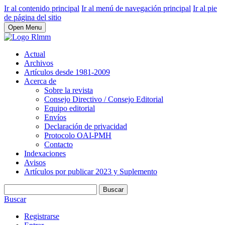
Ir al contenido principal
Ir al menú de navegación principal
Ir al pie
de página del sitio
Open Menu
Actual
Archivos
Artículos desde 1981-2009
Acerca de
Sobre la revista
Consejo Directivo / Consejo Editorial
Equipo editorial
Envíos
Declaración de privacidad
Protocolo OAI-PMH
Contacto
Indexaciones
Avisos
Artículos por publicar 2023 y Suplemento
Buscar
Buscar
Registrarse