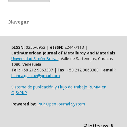
Navegar
pISSN:
0255-6952 |
eISSN:
2244-7113 |
LatinAmerican Journal of Metallurgy and Materials
Universidad Simón Bolívar
, Valle de Sartenejas, Caracas
1080. Venezuela
Tel.:
+58 212 9063387 |
Fax:
+58 212 9063388 |
email:
blanca.gascue@gmail.com
Sistema de publicación y Flujo de trabajo RLMM en
OJS/PKP
Powered by:
PKP Open Journal System