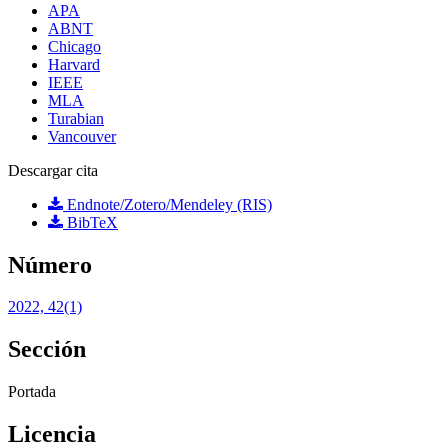
APA
ABNT
Chicago
Harvard
IEEE
MLA
Turabian
Vancouver
Descargar cita
Endnote/Zotero/Mendeley (RIS)
BibTeX
Número
2022, 42(1)
Sección
Portada
Licencia