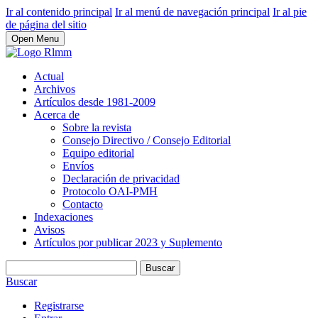
Ir al contenido principal
Ir al menú de navegación principal
Ir al pie
de página del sitio
Open Menu
Actual
Archivos
Artículos desde 1981-2009
Acerca de
Sobre la revista
Consejo Directivo / Consejo Editorial
Equipo editorial
Envíos
Declaración de privacidad
Protocolo OAI-PMH
Contacto
Indexaciones
Avisos
Artículos por publicar 2023 y Suplemento
Buscar
Buscar
Registrarse