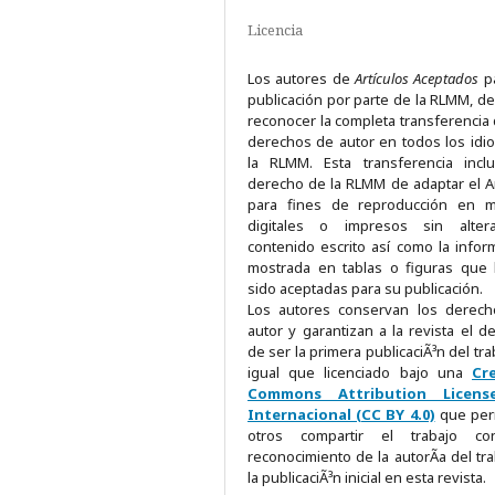
Licencia
Los autores de
Artículos Aceptados
pa
publicación por parte de la RLMM, d
reconocer la completa transferencia 
derechos de autor en todos los idi
la RLMM. Esta transferencia incl
derecho de la RLMM de adaptar el Ar
para fines de reproducción en m
digitales o impresos sin alter
contenido escrito así como la infor
mostrada en tablas o figuras que
sido aceptadas para su publicación.
Los autores conservan los derec
autor y garantizan a la revista el d
de ser la primera publicaciÃ³n del tra
igual que licenciado bajo una
Cr
Commons Attribution Licens
Internacional (CC BY 4.0)
que per
otros compartir el trabajo c
reconocimiento de la autorÃ­a del tra
la publicaciÃ³n inicial en esta revista.