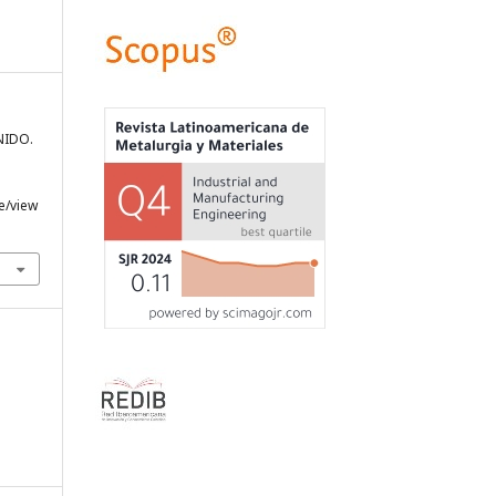
ENIDO.
e/view