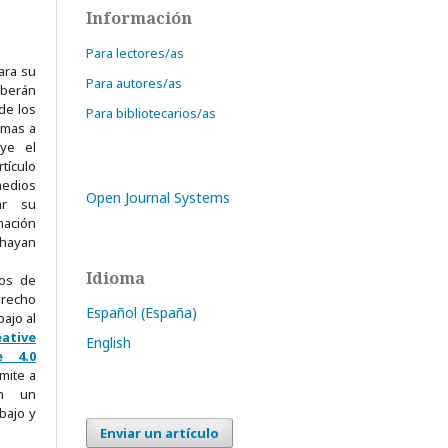
Información
Para lectores/as
ra su
Para autores/as
eberán
de los
Para bibliotecarios/as
omas a
uye el
tículo
edios
Open Journal Systems
ar su
mación
 hayan
Idioma
hos de
erecho
Español (España)
bajo al
eative
English
e 4.0
mite a
on un
bajo y
Enviar un artículo