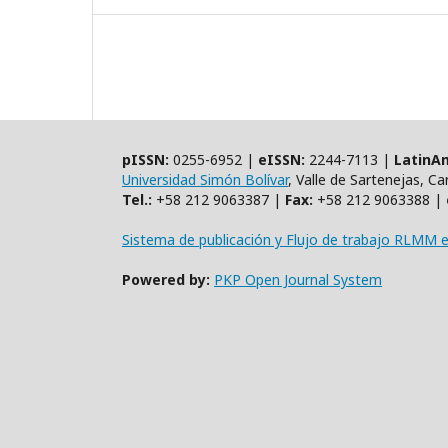
pISSN:
0255-6952 |
eISSN:
2244-7113 |
LatinAm
Universidad Simón Bolívar
, Valle de Sartenejas, C
Tel.:
+58 212 9063387 |
Fax:
+58 212 9063388 |
Sistema de publicación y Flujo de trabajo RLMM 
Powered by:
PKP Open Journal System